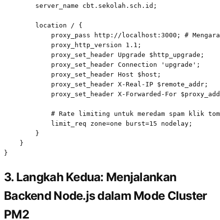
        server_name cbt.sekolah.sch.id;

        location / {

            proxy_pass http://localhost:3000; # Mengara
            proxy_http_version 1.1;

            proxy_set_header Upgrade $http_upgrade;

            proxy_set_header Connection 'upgrade';

            proxy_set_header Host $host;

            proxy_set_header X-Real-IP $remote_addr;

            proxy_set_header X-Forwarded-For $proxy_add
            # Rate limiting untuk meredam spam klik tom
            limit_req zone=one burst=15 nodelay;

        }

    }

}
3. Langkah Kedua: Menjalankan
Backend Node.js dalam Mode Cluster
PM2