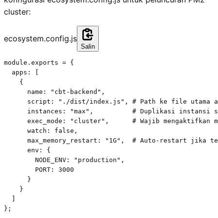
cluster:
ecosystem.config.js
Salin
module.exports = {

  apps: [

    {

      name: "cbt-backend",

      script: "./dist/index.js", # Path ke file utama a
      instances: "max",          # Duplikasi instansi s
      exec_mode: "cluster",      # Wajib mengaktifkan m
      watch: false,

      max_memory_restart: "1G",  # Auto-restart jika te
      env: {

        NODE_ENV: "production",

        PORT: 3000

      }

    }

  ]

};