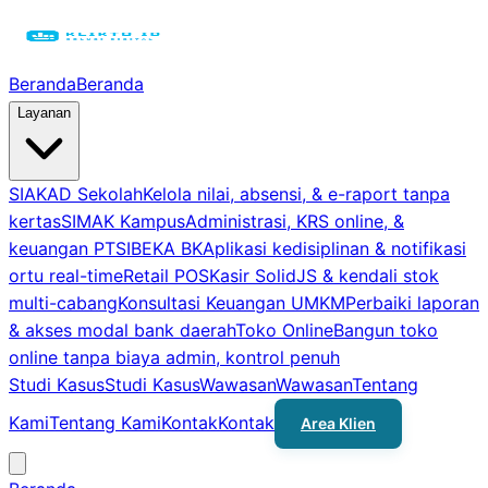
Beranda
Beranda
Layanan
SIAKAD Sekolah
Kelola nilai, absensi, & e-raport tanpa
kertas
SIMAK Kampus
Administrasi, KRS online, &
keuangan PT
SIBEKA BK
Aplikasi kedisiplinan & notifikasi
ortu real-time
Retail POS
Kasir SolidJS & kendali stok
multi-cabang
Konsultasi Keuangan UMKM
Perbaiki laporan
& akses modal bank daerah
Toko Online
Bangun toko
online tanpa biaya admin, kontrol penuh
Studi Kasus
Studi Kasus
Wawasan
Wawasan
Tentang
Kami
Tentang Kami
Kontak
Kontak
Area Klien