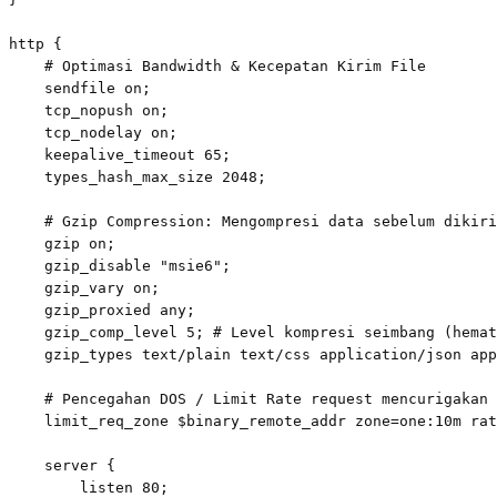
http {

    # Optimasi Bandwidth & Kecepatan Kirim File

    sendfile on;

    tcp_nopush on;

    tcp_nodelay on;

    keepalive_timeout 65;

    types_hash_max_size 2048;

    # Gzip Compression: Mengompresi data sebelum dikiri
    gzip on;

    gzip_disable "msie6";

    gzip_vary on;

    gzip_proxied any;

    gzip_comp_level 5; # Level kompresi seimbang (hemat
    gzip_types text/plain text/css application/json app
    # Pencegahan DOS / Limit Rate request mencurigakan

    limit_req_zone $binary_remote_addr zone=one:10m rat
    server {

        listen 80;
