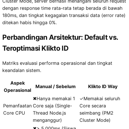
Cluster Mode, server berhasil menangani seluruh request
dengan response time rata-rata tetap berada di bawah
180ms, dan tingkat kegagalan transaksi data (error rate)
ditekan habis hingga 0%.
Perbandingan Arsitektur: Default vs.
Teroptimasi Klikto ID
Matriks evaluasi performa operasional dan tingkat
keandalan sistem.
Aspek
Manual / Sebelum
Klikto ID Way
Operasional
✖
Hanya memakai 1
✓
Memakai seluruh
Pemanfaatan
Core saja (Single-
Core secara
Core CPU
Thread Node.js
seimbang (PM2
menganggur)
Cluster Mode)
✖
> 5.000ms (Siswa