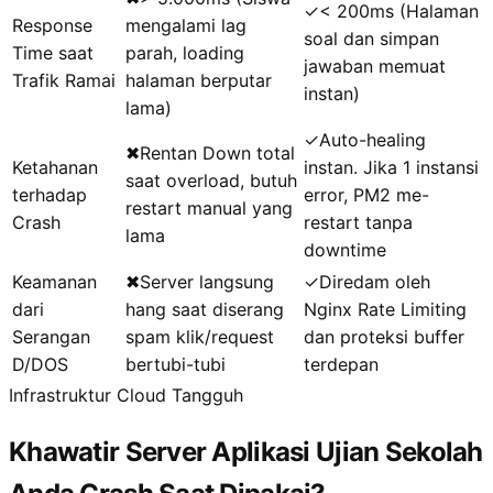
✓
< 200ms (Halaman
Response
mengalami lag
soal dan simpan
Time saat
parah, loading
jawaban memuat
Trafik Ramai
halaman berputar
instan)
lama)
✓
Auto-healing
✖
Rentan Down total
Ketahanan
instan. Jika 1 instansi
saat overload, butuh
terhadap
error, PM2 me-
restart manual yang
Crash
restart tanpa
lama
downtime
Keamanan
✖
Server langsung
✓
Diredam oleh
dari
hang saat diserang
Nginx Rate Limiting
Serangan
spam klik/request
dan proteksi buffer
D/DOS
bertubi-tubi
terdepan
Infrastruktur Cloud Tangguh
Khawatir Server Aplikasi Ujian Sekolah