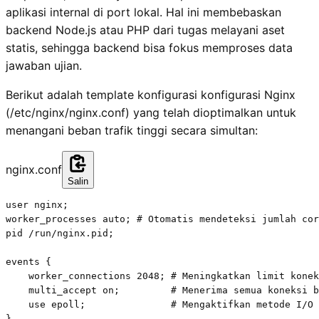
aplikasi internal di port lokal. Hal ini membebaskan
backend Node.js atau PHP dari tugas melayani aset
statis, sehingga backend bisa fokus memproses data
jawaban ujian.
Berikut adalah template konfigurasi konfigurasi Nginx
(/etc/nginx/nginx.conf) yang telah dioptimalkan untuk
menangani beban trafik tinggi secara simultan:
nginx.conf
Salin
user nginx;

worker_processes auto; # Otomatis mendeteksi jumlah cor
pid /run/nginx.pid;

events {

    worker_connections 2048; # Meningkatkan limit konek
    multi_accept on;         # Menerima semua koneksi b
    use epoll;               # Mengaktifkan metode I/O 
}
