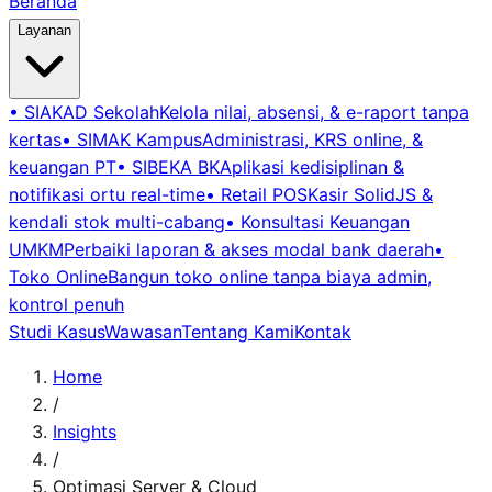
Beranda
Layanan
•
SIAKAD Sekolah
Kelola nilai, absensi, & e-raport tanpa
kertas
•
SIMAK Kampus
Administrasi, KRS online, &
keuangan PT
•
SIBEKA BK
Aplikasi kedisiplinan &
notifikasi ortu real-time
•
Retail POS
Kasir SolidJS &
kendali stok multi-cabang
•
Konsultasi Keuangan
UMKM
Perbaiki laporan & akses modal bank daerah
•
Toko Online
Bangun toko online tanpa biaya admin,
kontrol penuh
Studi Kasus
Wawasan
Tentang Kami
Kontak
Home
/
Insights
/
Optimasi Server & Cloud