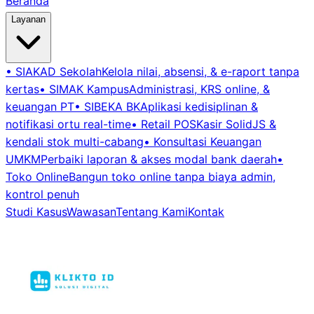
Beranda
Layanan
•
SIAKAD Sekolah
Kelola nilai, absensi, & e-raport tanpa
kertas
•
SIMAK Kampus
Administrasi, KRS online, &
keuangan PT
•
SIBEKA BK
Aplikasi kedisiplinan &
notifikasi ortu real-time
•
Retail POS
Kasir SolidJS &
kendali stok multi-cabang
•
Konsultasi Keuangan
UMKM
Perbaiki laporan & akses modal bank daerah
•
Toko Online
Bangun toko online tanpa biaya admin,
kontrol penuh
Studi Kasus
Wawasan
Tentang Kami
Kontak