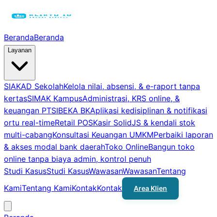
Beranda
Beranda
Layanan
SIAKAD Sekolah
Kelola nilai, absensi, & e-raport tanpa
kertas
SIMAK Kampus
Administrasi, KRS online, &
keuangan PT
SIBEKA BK
Aplikasi kedisiplinan & notifikasi
ortu real-time
Retail POS
Kasir SolidJS & kendali stok
multi-cabang
Konsultasi Keuangan UMKM
Perbaiki laporan
& akses modal bank daerah
Toko Online
Bangun toko
online tanpa biaya admin, kontrol penuh
Studi Kasus
Studi Kasus
Wawasan
Wawasan
Tentang
Kami
Tentang Kami
Kontak
Kontak
Area Klien