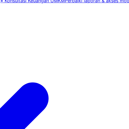
g
•
Konsultasi Keuangan UMKM
Perbaiki laporan & akses mo