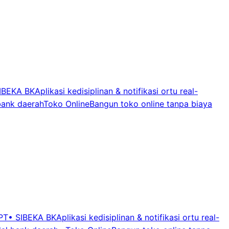
IBEKA BK
Aplikasi kedisiplinan & notifikasi ortu real-
bank daerah
Toko Online
Bangun toko online tanpa biaya
 PT
•
SIBEKA BK
Aplikasi kedisiplinan & notifikasi ortu real-