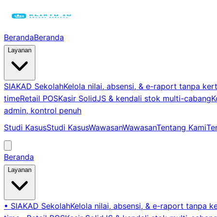
Beranda
Beranda
Layanan
SIAKAD Sekolah
Kelola nilai, absensi, & e-raport tanpa ker
time
Retail POS
Kasir SolidJS & kendali stok multi-cabang
K
admin, kontrol penuh
Studi Kasus
Studi Kasus
Wawasan
Wawasan
Tentang Kami
Te
Beranda
Layanan
•
SIAKAD Sekolah
Kelola nilai, absensi, & e-raport tanpa k