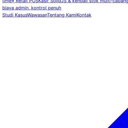
time
•
Retail POS
Kasir SolidJS & kendali stok multi-caban
biaya admin, kontrol penuh
Studi Kasus
Wawasan
Tentang Kami
Kontak