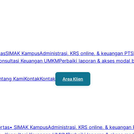
tas
SIMAK Kampus
Administrasi, KRS online, & keuangan PT
S
onsultasi Keuangan UMKM
Perbaiki laporan & akses modal 
ntang Kami
Kontak
Kontak
Area Klien
ertas
•
SIMAK Kampus
Administrasi, KRS online, & keuangan